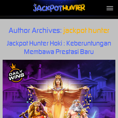
Link Alternatif
Author Archives:
jackpot hunter
Jackpot Hunter Hoki : Keberuntungan
Membawa Prestasi Baru