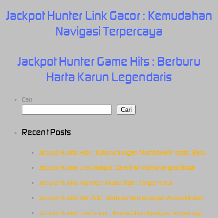
Jackpot Hunter Link Gacor : Kemudahan
Navigasi Terpercaya
Jackpot Hunter Game Hits : Berburu
Harta Karun Legendaris
Cari
Cari
Recent Posts
Jackpot Hunter Hoki : Keberuntungan Membawa Prestasi Baru
Jackpot Hunter Link Jackpot: Cara Raih Kemenangan Besar
Jackpot Hunter Nonstop: Akses Stabil Tanpa Putus
Jackpot Hunter Bet 200 : Berburu Kemenangan Akses Mudah
Jackpot Hunter Link Gacor : Kemudahan Navigasi Terpercaya