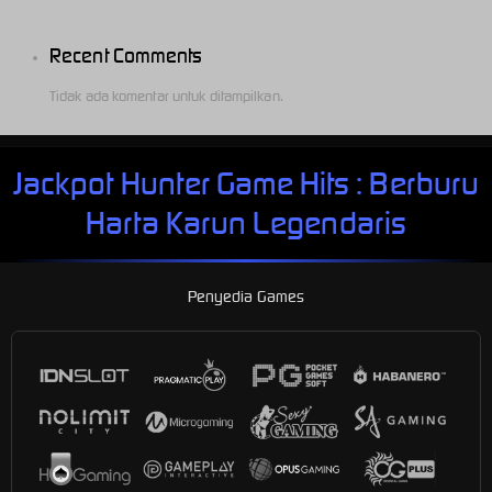
Recent Comments
Tidak ada komentar untuk ditampilkan.
Jackpot Hunter Game Hits : Berburu
Harta Karun Legendaris
Penyedia Games